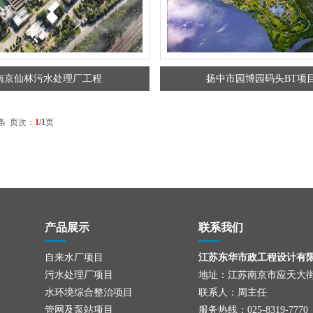
南京仙林污水处理厂工程
扬中市园博园码头BT项
条 页次：
1
/1
页
产品展示
联系我们
自来水厂项目
江苏东华市政工程设计有
污水处理厂项目
地址：江苏南京市应天大街
水环境综合整治项目
联系人：周主任
管网及泵站项目
服务热线：025-8319-7770