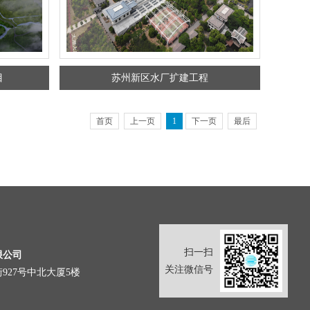
目
苏州新区水厂扩建工程
首页
上一页
1
下一页
最后
扫一扫
限公司
关注微信号
927号中北大厦5楼